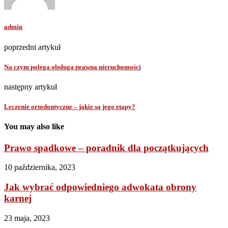
admin
poprzedni artykuł
Na czym polega obsługa prawna nieruchomości
następny artykuł
Leczenie ortodontyczne – jakie są jego etapy?
You may also like
Prawo spadkowe – poradnik dla początkujących
10 października, 2023
Jak wybrać odpowiedniego adwokata obrony
karnej
23 maja, 2023