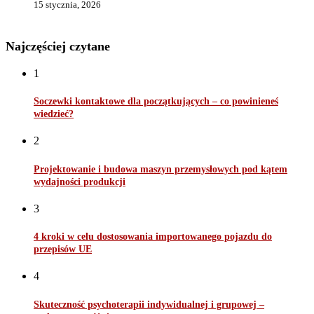
15 stycznia, 2026
Najczęściej czytane
1
Soczewki kontaktowe dla początkujących – co powinieneś
wiedzieć?
2
Projektowanie i budowa maszyn przemysłowych pod kątem
wydajności produkcji
3
4 kroki w celu dostosowania importowanego pojazdu do
przepisów UE
4
Skuteczność psychoterapii indywidualnej i grupowej –