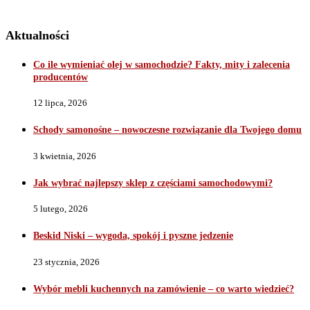
Aktualności
Co ile wymieniać olej w samochodzie? Fakty, mity i zalecenia
producentów
12 lipca, 2026
Schody samonośne – nowoczesne rozwiązanie dla Twojego domu
3 kwietnia, 2026
Jak wybrać najlepszy sklep z częściami samochodowymi?
5 lutego, 2026
Beskid Niski – wygoda, spokój i pyszne jedzenie
23 stycznia, 2026
Wybór mebli kuchennych na zamówienie – co warto wiedzieć?