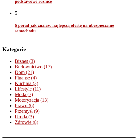
podstawowe różnice
5
6 porad jak znaleźć najlepszą ofertę na ubezpieczenie
samochodu
Kategorie
Biznes
(3)
Budownictwo
(17)
Dom
(21)
Finanse
(4)
Kuchnia
(3)
Lifestyle
(11)
Moda
(7)
Motoryzacja
(13)
Prawo
(6)
Przemysł
(9)
Uroda
(3)
Zdrowie
(8)