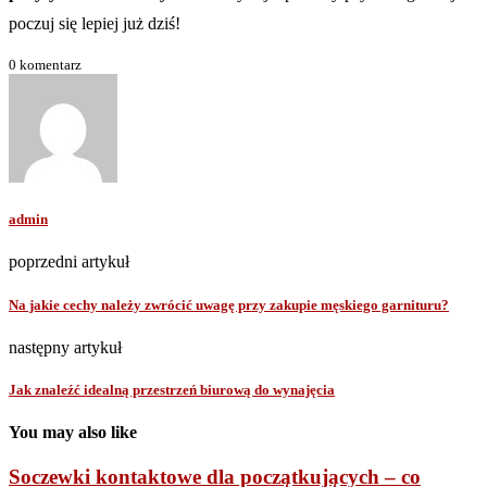
poczuj się lepiej już dziś!
0 komentarz
admin
poprzedni artykuł
Na jakie cechy należy zwrócić uwagę przy zakupie męskiego garnituru?
następny artykuł
Jak znaleźć idealną przestrzeń biurową do wynajęcia
You may also like
Soczewki kontaktowe dla początkujących – co