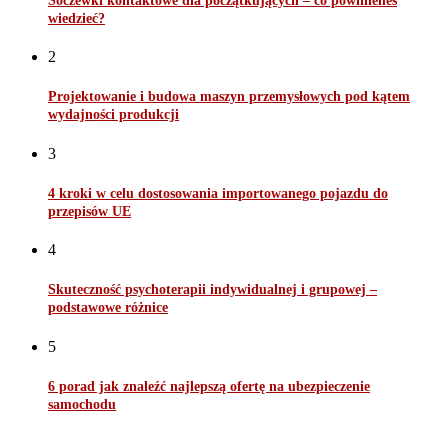
Soczewki kontaktowe dla początkujących – co powinieneś
wiedzieć?
2
Projektowanie i budowa maszyn przemysłowych pod kątem
wydajności produkcji
3
4 kroki w celu dostosowania importowanego pojazdu do
przepisów UE
4
Skuteczność psychoterapii indywidualnej i grupowej –
podstawowe różnice
5
6 porad jak znaleźć najlepszą ofertę na ubezpieczenie
samochodu