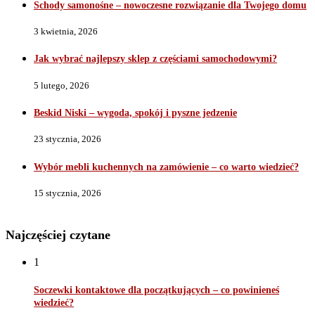
Schody samonośne – nowoczesne rozwiązanie dla Twojego domu
3 kwietnia, 2026
Jak wybrać najlepszy sklep z częściami samochodowymi?
5 lutego, 2026
Beskid Niski – wygoda, spokój i pyszne jedzenie
23 stycznia, 2026
Wybór mebli kuchennych na zamówienie – co warto wiedzieć?
15 stycznia, 2026
Najczęściej czytane
1
Soczewki kontaktowe dla początkujących – co powinieneś
wiedzieć?