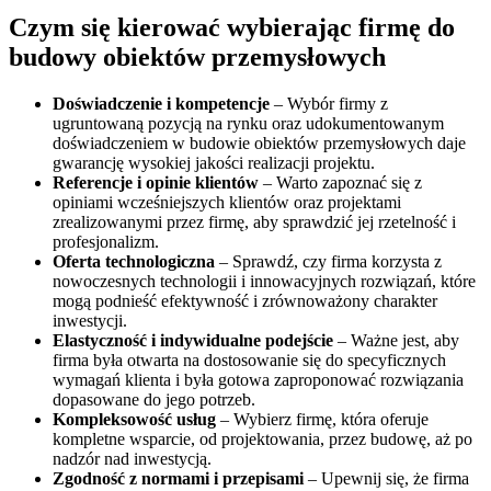
Czym się kierować wybierając firmę do
budowy obiektów przemysłowych
Doświadczenie i kompetencje
– Wybór firmy z
ugruntowaną pozycją na rynku oraz udokumentowanym
doświadczeniem w budowie obiektów przemysłowych daje
gwarancję wysokiej jakości realizacji projektu.
Referencje i opinie klientów
– Warto zapoznać się z
opiniami wcześniejszych klientów oraz projektami
zrealizowanymi przez firmę, aby sprawdzić jej rzetelność i
profesjonalizm.
Oferta technologiczna
– Sprawdź, czy firma korzysta z
nowoczesnych technologii i innowacyjnych rozwiązań, które
mogą podnieść efektywność i zrównoważony charakter
inwestycji.
Elastyczność i indywidualne podejście
– Ważne jest, aby
firma była otwarta na dostosowanie się do specyficznych
wymagań klienta i była gotowa zaproponować rozwiązania
dopasowane do jego potrzeb.
Kompleksowość usług
– Wybierz firmę, która oferuje
kompletne wsparcie, od projektowania, przez budowę, aż po
nadzór nad inwestycją.
Zgodność z normami i przepisami
– Upewnij się, że firma