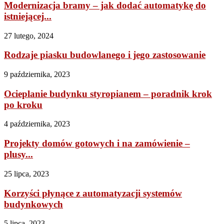
Modernizacja bramy – jak dodać automatykę do
istniejącej...
27 lutego, 2024
Rodzaje piasku budowlanego i jego zastosowanie
9 października, 2023
Ocieplanie budynku styropianem – poradnik krok
po kroku
4 października, 2023
Projekty domów gotowych i na zamówienie –
plusy...
25 lipca, 2023
Korzyści płynące z automatyzacji systemów
budynkowych
5 lipca, 2023