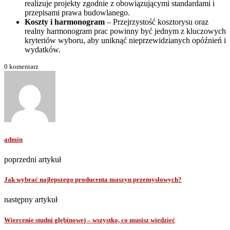
realizuje projekty zgodnie z obowiązującymi standardami i
przepisami prawa budowlanego.
Koszty i harmonogram
– Przejrzystość kosztorysu oraz
realny harmonogram prac powinny być jednym z kluczowych
kryteriów wyboru, aby uniknąć nieprzewidzianych opóźnień i
wydatków.
0 komentarz
admin
poprzedni artykuł
Jak wybrać najlepszego producenta maszyn przemysłowych?
następny artykuł
Wiercenie studni głębinowej – wszystko, co musisz wiedzieć