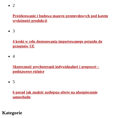
2
Projektowanie i budowa maszyn przemysłowych pod kątem
wydajności produkcji
3
4 kroki w celu dostosowania importowanego pojazdu do
przepisów UE
4
Skuteczność psychoterapii indywidualnej i grupowej –
podstawowe różnice
5
6 porad jak znaleźć najlepszą ofertę na ubezpieczenie
samochodu
Kategorie