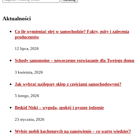
Aktualności
Co ile wymieniać olej w samochodzie? Fakty, mity i zalecenia
producentów
12 lipca, 2026
Schody samonośne – nowoczesne rozwiązanie dla Twojego domu
3 kwietnia, 2026
Jak wybrać najlepszy sklep z częściami samochodowymi?
5 lutego, 2026
Beskid Niski – wygoda, spokój i pyszne jedzenie
23 stycznia, 2026
Wybór mebli kuchennych na zamówienie – co warto wiedzieć?