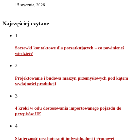
15 stycznia, 2026
Najczęściej czytane
1
Soczewki kontaktowe dla początkujących – co powinieneś
wiedzieć?
2
Projektowanie i budowa maszyn przemysłowych pod kątem
wydajności produkcji
3
4 kroki w celu dostosowania importowanego pojazdu do
przepisów UE
4
Skuteczność psychoterapii indywidualnej i grupowej –