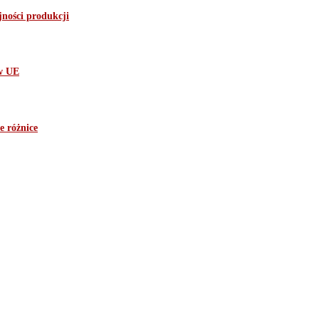
ności produkcji
ów UE
e różnice