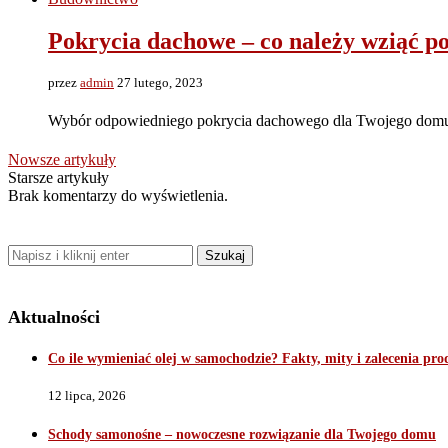
Pokrycia dachowe – co należy wziąć 
przez
admin
27 lutego, 2023
Wybór odpowiedniego pokrycia dachowego dla Twojego domu
Nowsze artykuły
Starsze artykuły
Brak komentarzy do wyświetlenia.
Aktualności
Co ile wymieniać olej w samochodzie? Fakty, mity i zalecenia pr
12 lipca, 2026
Schody samonośne – nowoczesne rozwiązanie dla Twojego domu