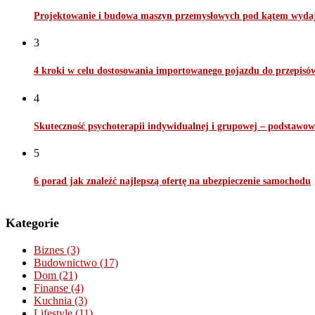
Projektowanie i budowa maszyn przemysłowych pod kątem wydaj
3
4 kroki w celu dostosowania importowanego pojazdu do przepis
4
Skuteczność psychoterapii indywidualnej i grupowej – podstawow
5
6 porad jak znaleźć najlepszą ofertę na ubezpieczenie samochodu
Kategorie
Biznes
(3)
Budownictwo
(17)
Dom
(21)
Finanse
(4)
Kuchnia
(3)
Lifestyle
(11)